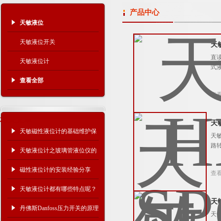
产品中心
天敏液位
天敏液位开关
天
直
天敏液位计
式
查看全部
查
相关文章
天
天敏磁性液位计的基础维护保
天
路
养马虎不得
天敏液位计之玻璃管液位仪的
安装及使用要点介绍
磁性液位计的安装经验分享
查
天敏液位计都有哪些特点呢？
天
丹佛斯Danfoss压力开关的原理
天