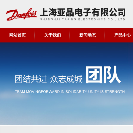
网站首页
关于我们
新闻动态
产品中心