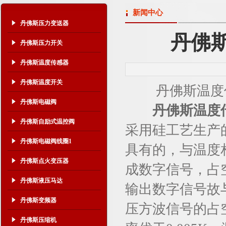
新闻中心
丹佛斯压力变送器
丹佛
丹佛斯压力开关
丹佛斯温度传感器
丹佛斯温度开关
丹佛斯温度传
丹佛斯电磁阀
丹佛斯温度
丹佛斯自励式温控阀
采用硅工艺生产
丹佛斯电磁阀线圈1
具有的，与温度
丹佛斯点火变压器
成数字信号，占空比
丹佛斯液压马达
输出数字信号故
丹佛斯变频器
压方波信号的占
丹佛斯压缩机