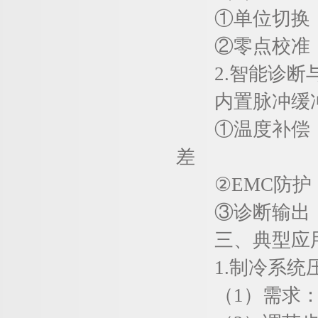
①单位切换：短按(
②零点校准：长
2.智能诊断
内置脉冲缓冲
①温度补偿：工
差
②EMC防护：符合
③诊断输出：通
三、典型应用
1.制冷系统
（1）需求：R2