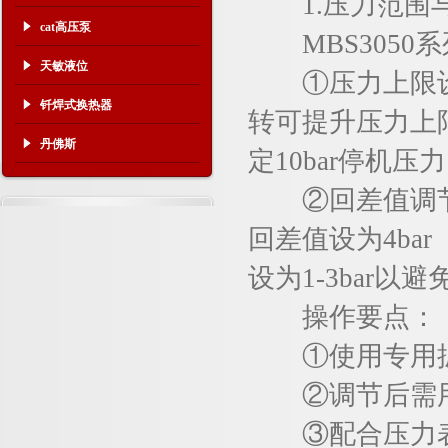
1.压力范围
cat高压泵
MBS3050
天敏液位
①压力上限设定
钎焊式换热器
转可提升压力上限
丹佛斯
定10bar停机
②回差值调节：
回差值设为4ba
设为1-3bar以
操作要点：
①使用专用扳手
②调节后需用
③配合压力表实