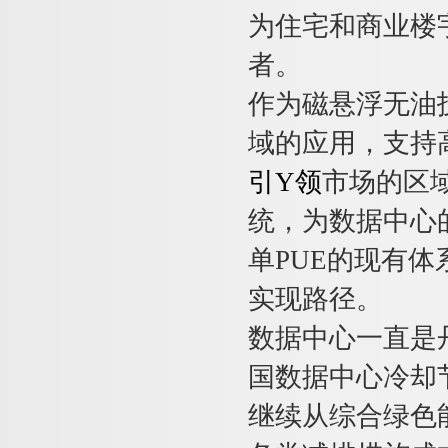
为住宅和商业楼
者。
作为磁悬浮无油
域的应用，支持
引Y领
市场的区
统，为数据中心
单
PUE
的现有体
实现路径。
数据中心一直是
国数据中心冷却
继续从综合绿色