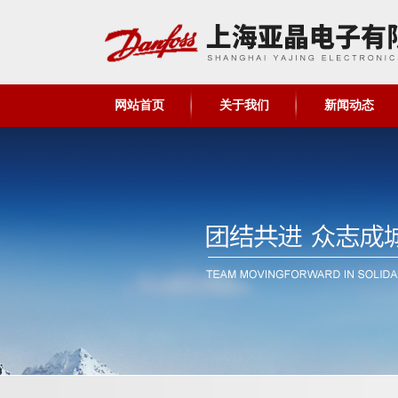
网站首页
关于我们
新闻动态