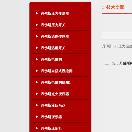
技术文章
丹佛斯压力变送器
丹佛斯压力开关
丹佛斯温度传感器
丹佛斯KPI压力温
丹佛斯温度开关
丹佛斯电磁阀
上一篇：
丹佛斯
丹佛斯自励式温控阀
丹佛斯电磁阀线圈1
丹佛斯点火变压器
丹佛斯液压马达
丹佛斯变频器
丹佛斯压缩机