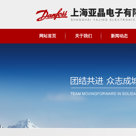
网站首页
关于我们
新闻动态